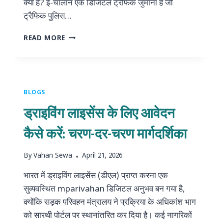
क्या है? ई-चालान एक डिजिटल ट्रैफिक जुर्माना है जो
ट्रैफिक पुलिस…
भारत
READ MORE
में
वाहन
चालान
ऑनलाइन
कैसे
BLOGS
चेक
ड्राइविंग लाइसेंस के लिए आवेदन
करें
(चरण-
कैसे करें: चरण-दर-चरण मार्गदर्शिका
दर-
चरण)
By
Vahan Sewa
April 21, 2026
भारत में ड्राइविंग लाइसेंस (डीएल) प्राप्त करना एक
सुव्यवस्थित mparivahan डिजिटल अनुभव बन गया है,
क्योंकि सड़क परिवहन मंत्रालय ने प्रक्रिया के अधिकांश भाग
को सारथी पोर्टल पर स्थानांतरित कर दिया है। कई नागरिकों