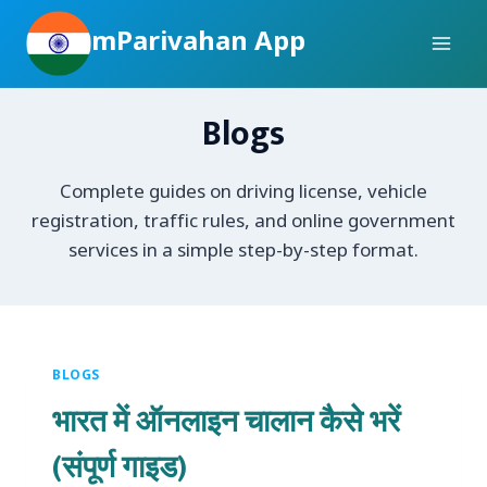
Skip
mParivahan App
to
content
Blogs
Complete guides on driving license, vehicle
registration, traffic rules, and online government
services in a simple step-by-step format.
BLOGS
भारत में ऑनलाइन चालान कैसे भरें
(संपूर्ण गाइड)